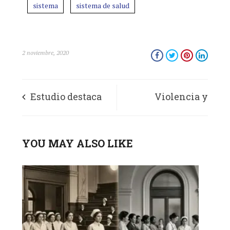
sistema
sistema de salud
2 noviembre, 2020
Estudio destaca
Violencia y
las deficiencias en
corrupción: eternas
YOU MAY ALSO LIKE
la telemedicina
compañeras